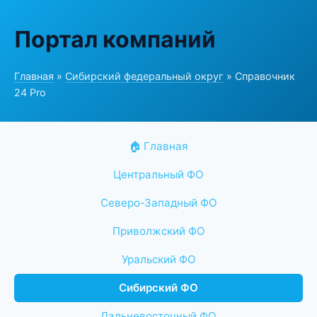
Портал компаний
Главная
»
Сибирский федеральный округ
» Справочник
24 Pro
🏠 Главная
Центральный ФО
Северо-Западный ФО
Приволжский ФО
Уральский ФО
Сибирский ФО
Дальневосточный ФО