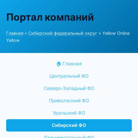
Портал компаний
Главная
»
Сибирский федеральный округ
» Yellow Online
Yellow
🏠 Главная
Центральный ФО
Северо-Западный ФО
Приволжский ФО
Уральский ФО
Сибирский ФО
Дальневосточный ФО