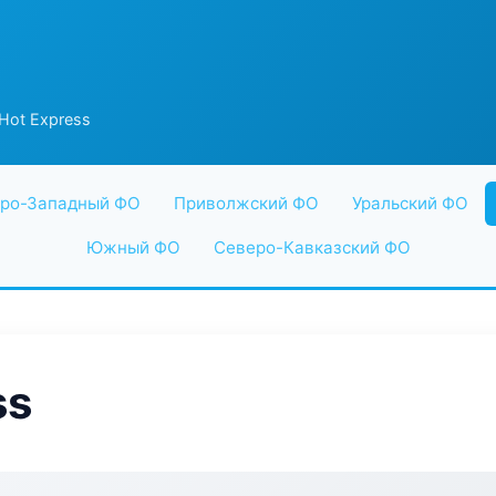
Hot Express
ро-Западный ФО
Приволжский ФО
Уральский ФО
Южный ФО
Северо-Кавказский ФО
ss