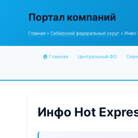
Портал компаний
Главная
»
Сибирский федеральный округ
» Инфо 
🏠 Главная
Центральный ФО
Севе
Инфо Hot Expre