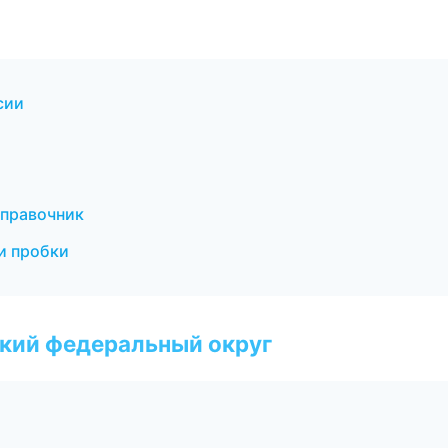
сии
и
справочник
 и пробки
ский федеральный округ