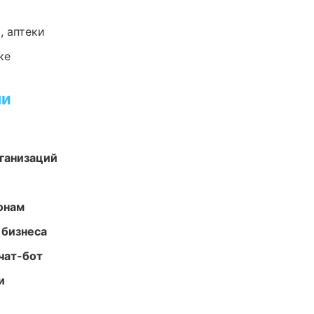
, аптеки
ке
ми
ганизаций
онам
 бизнеса
чат-бот
и