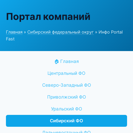
Портал компаний
Главная
»
Сибирский федеральный округ
» Инфо Portal
Fast
🏠 Главная
Центральный ФО
Северо-Западный ФО
Приволжский ФО
Уральский ФО
Сибирский ФО
Дальневосточный ФО