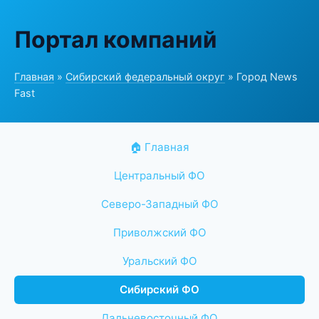
Портал компаний
Главная
»
Сибирский федеральный округ
» Город News
Fast
🏠 Главная
Центральный ФО
Северо-Западный ФО
Приволжский ФО
Уральский ФО
Сибирский ФО
Дальневосточный ФО