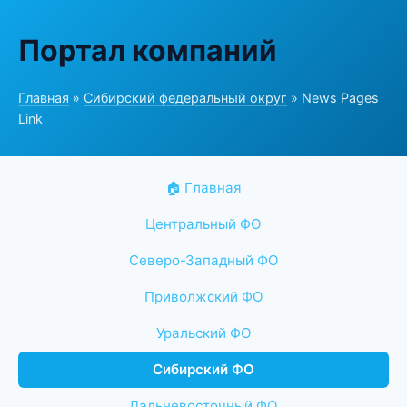
Портал компаний
Главная
»
Сибирский федеральный округ
» News Pages
Link
🏠 Главная
Центральный ФО
Северо-Западный ФО
Приволжский ФО
Уральский ФО
Сибирский ФО
Дальневосточный ФО