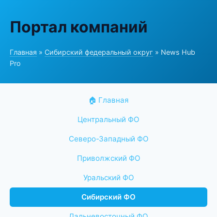
Портал компаний
Главная
»
Сибирский федеральный округ
» News Hub
Pro
🏠 Главная
Центральный ФО
Северо-Западный ФО
Приволжский ФО
Уральский ФО
Сибирский ФО
Дальневосточный ФО