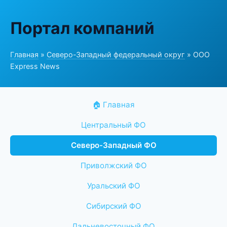
Портал компаний
Главная
»
Северо-Западный федеральный округ
» ООО
Express News
🏠 Главная
Центральный ФО
Северо-Западный ФО
Приволжский ФО
Уральский ФО
Сибирский ФО
Дальневосточный ФО