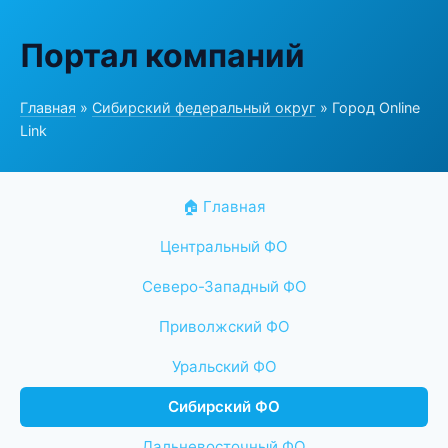
Портал компаний
Главная
»
Сибирский федеральный округ
» Город Online
Link
🏠 Главная
Центральный ФО
Северо-Западный ФО
Приволжский ФО
Уральский ФО
Сибирский ФО
Дальневосточный ФО