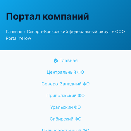
Портал компаний
Главная
»
Северо-Кавказский федеральный округ
» ООО
Portal Yellow
🏠 Главная
Центральный ФО
Северо-Западный ФО
Приволжский ФО
Уральский ФО
Сибирский ФО
Дальневосточный ФО