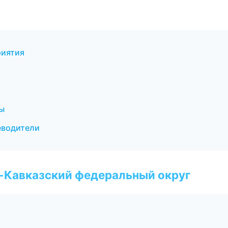
риятия
бы
теводители
о-Кавказский федеральный округ