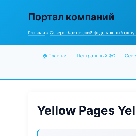
Портал компаний
Главная
»
Северо-Кавказский федеральный окру
🏠 Главная
Центральный ФО
Севе
Yellow Pages Ye