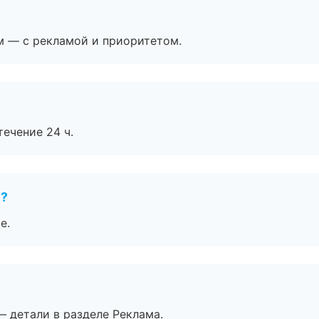
м — с рекламой и приоритетом.
течение 24 ч.
е?
е.
— детали в разделе Реклама.