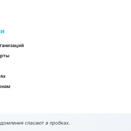
ми
ганизаций
арты
иях
онам
домления спасают в пробках.