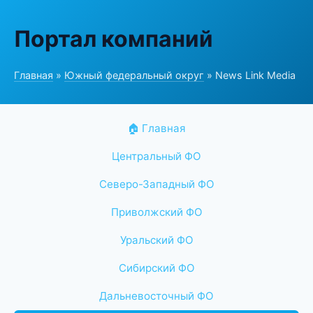
Портал компаний
Главная
»
Южный федеральный округ
» News Link Media
🏠 Главная
Центральный ФО
Северо-Западный ФО
Приволжский ФО
Уральский ФО
Сибирский ФО
Дальневосточный ФО