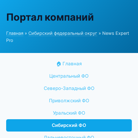
Портал компаний
Главная
»
Сибирский федеральный округ
» News Expert
Pro
🏠 Главная
Центральный ФО
Северо-Западный ФО
Приволжский ФО
Уральский ФО
Сибирский ФО
Дальневосточный ФО