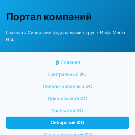
Портал компаний
Главная
»
Сибирский федеральный округ
» Инфо Media
Hub
🏠 Главная
Центральный ФО
Северо-Западный ФО
Приволжский ФО
Уральский ФО
Сибирский ФО
Дальневосточный ФО