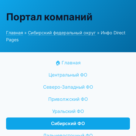
Портал компаний
Главная
»
Сибирский федеральный округ
» Инфо Direct
Pages
🏠 Главная
Центральный ФО
Северо-Западный ФО
Приволжский ФО
Уральский ФО
Сибирский ФО
Дальневосточный ФО