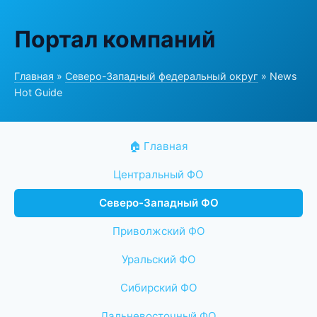
Портал компаний
Главная
»
Северо-Западный федеральный округ
» News
Hot Guide
🏠 Главная
Центральный ФО
Северо-Западный ФО
Приволжский ФО
Уральский ФО
Сибирский ФО
Дальневосточный ФО