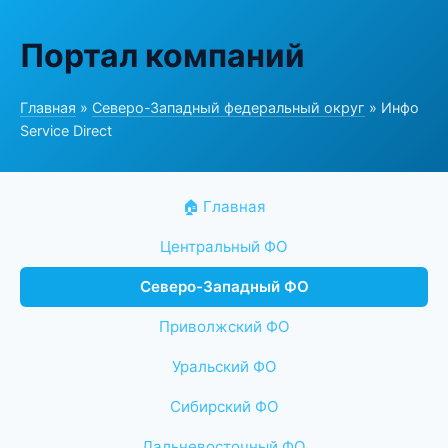
Портал компаний
Главная
»
Северо-Западный федеральный округ
» Инфо
Service Direct
🏠 Главная
Центральный ФО
Северо-Западный ФО
Приволжский ФО
Уральский ФО
Сибирский ФО
Дальневосточный ФО