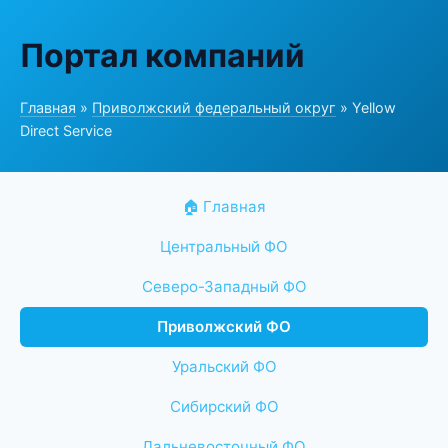
Портал компаний
Главная
»
Приволжский федеральный округ
» Yellow
Direct Service
🏠 Главная
Центральный ФО
Северо-Западный ФО
Приволжский ФО
Уральский ФО
Сибирский ФО
Дальневосточный ФО