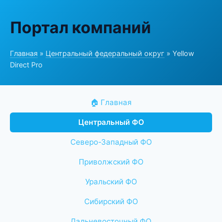
Портал компаний
Главная
»
Центральный федеральный округ
» Yellow
Direct Pro
🏠 Главная
Центральный ФО
Северо-Западный ФО
Приволжский ФО
Уральский ФО
Сибирский ФО
Дальневосточный ФО