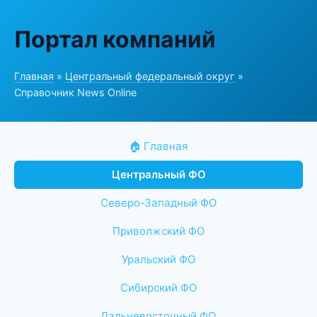
Портал компаний
Главная
»
Центральный федеральный округ
»
Справочник News Online
🏠 Главная
Центральный ФО
Северо-Западный ФО
Приволжский ФО
Уральский ФО
Сибирский ФО
Дальневосточный ФО