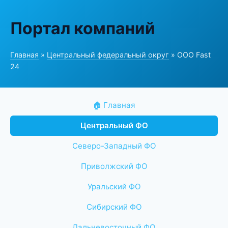
Портал компаний
Главная
»
Центральный федеральный округ
» ООО Fast
24
🏠 Главная
Центральный ФО
Северо-Западный ФО
Приволжский ФО
Уральский ФО
Сибирский ФО
Дальневосточный ФО